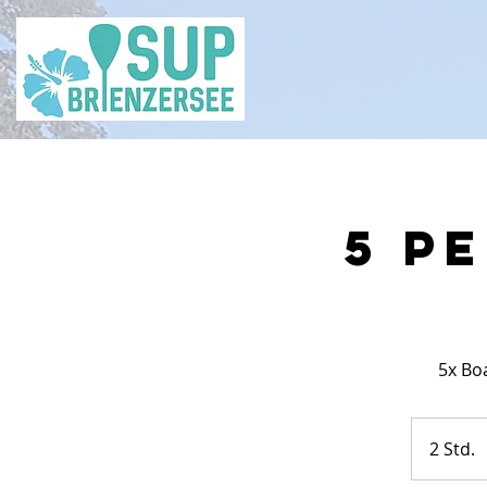
5 p
5x Bo
2 Std.
2
S