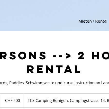
Mieten / Rental
ersons --> 2 h
rental
ards, Paddles, Schwimmweste und kurze Instruktion an Land
200
Schweizer
CHF 200
TCS Camping Bönigen, Campingstrasse 14, 
Franken