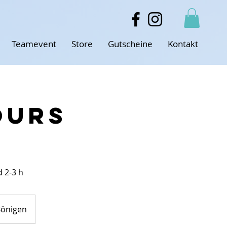
Teamevent
Store
Gutscheine
Kontakt
ours
 2-3 h
Bönigen