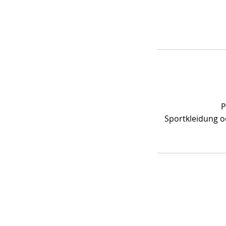
t
d
.
P
Sportkleidung o